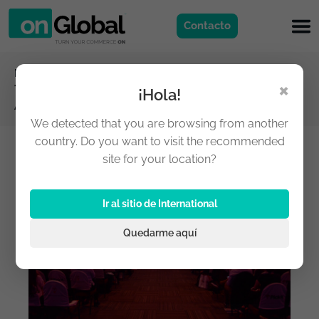
Contacto
Novedades
×
Te esperamos en el eCommerce Day
¡Hola!
Argentina​
We detected that you are browsing from another
country. Do you want to visit the recommended
site for your location?
Ir al sitio de International
Quedarme aquí