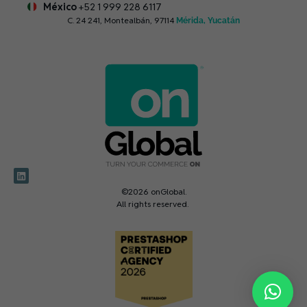
México
+52 1 999 228 6117
C. 24 241, Montealbán, 97114
Mérida, Yucatán
©2026 onGlobal.
All rights reserved.