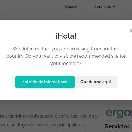
Casos
Servicios
¡Hola!
ordPress para una red de
We detected that you are browsing from another
io de oficina
country. Do you want to visit the recommended site for
your location?
Ir al sitio de International
Quedarme aquí
s argentinas dedicadas al diseño, fabricación y
icina. Bajo sus tres sitios principales —
Servicios