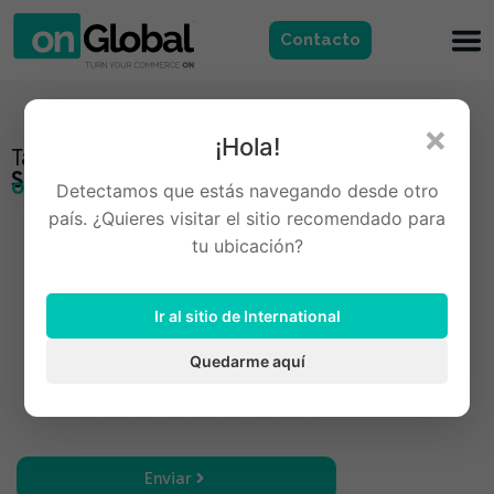
Contacto
×
¡Hola!
Talento
Sumate al equipo de
onGlobal
Detectamos que estás navegando desde otro
país. ¿Quieres visitar el sitio recomendado para
Adjunta tu CV
tu ubicación?
Ir al sitio de International
Quedarme aquí
Enviar