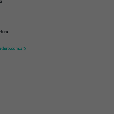
ía
o
ctura
adero.com.ar