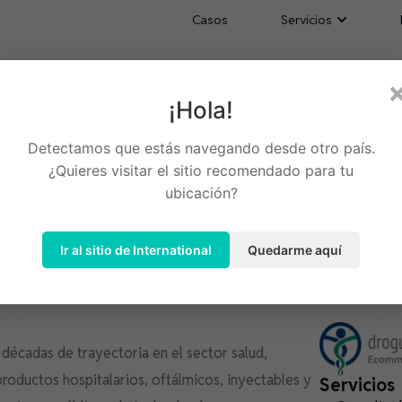
Casos
Servicios
¡Hola!
e B2B para el sector
Detectamos que estás navegando desde otro país.
¿Quieres visitar el sitio recomendado para tu
ubicación?
Ir al sitio de International
Quedarme aquí
écadas de trayectoria en el sector salud,
roductos hospitalarios, oftálmicos, inyectables y
Servicios