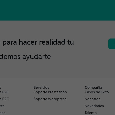
para hacer realidad tu
demos ayudarte
s
Servicios
Compañia
e B2B
Soporte Prestashop
Casos de Éxito
e B2C
Soporte Wordpress
Nosotros
ces
Novedades
ones
Talento