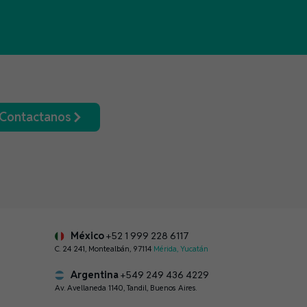
Contactanos
México
+52 1 999 228 6117
C. 24 241, Montealbán, 97114
Mérida, Yucatán
Argentina
+549 249 436 4229
Av. Avellaneda 1140, Tandil, Buenos Aires.