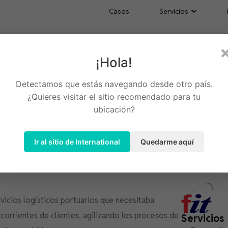
Casos
Servicios
¡Hola!
minal portuaria en Florida
Detectamos que estás navegando desde otro país.
¿Quieres visitar el sitio recomendado para tu
ubicación?
Ir al sitio de International
Quedarme aquí
rvicios logísticos portuarios que necesitaba
corrientes de clientes, agilizando los procesos de
Servicios