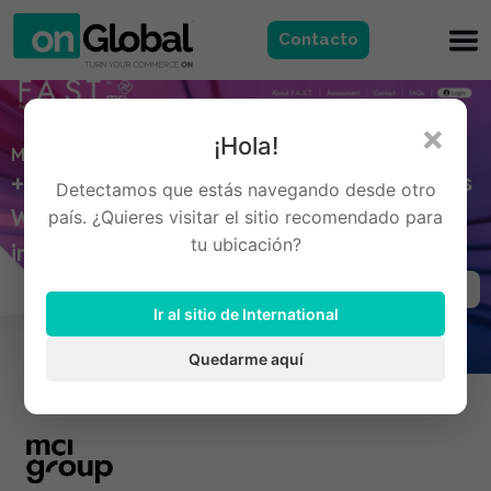
Contacto
×
¡Hola!
MCI Group
+10 años de colaboración desarrollando sitios
Detectamos que estás navegando desde otro
WordPress para iniciativas de impacto
país. ¿Quieres visitar el sitio recomendado para
tu ubicación?
internacional, Estados Unidos
Ir al sitio de International
Quedarme aquí