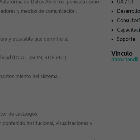
 Plataforma de Datos Abiertos, pensada como
UX / UI
olladores y medios de comunicación.
Desarroll
Consultor
Capacitac
ura y escalable que permitiera:
Soporte
.
Vínculo
ilidad (DCAT, JSON, RDF, etc.).
datos.tandil
 mantenimiento del sistema.
tor de catálogos.
contenido institucional, visualizaciones y