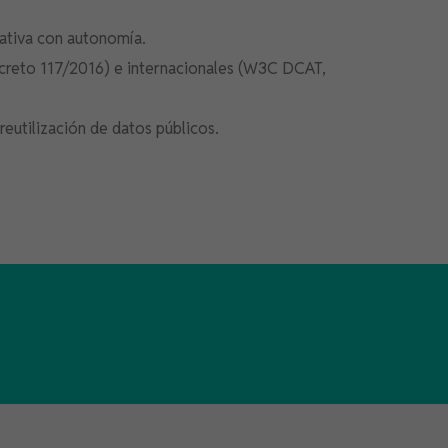
iativa con autonomía.
ecreto 117/2016) e internacionales (W3C DCAT,
reutilización de datos públicos.