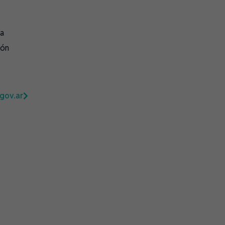
o
ía
ión
.gov.ar