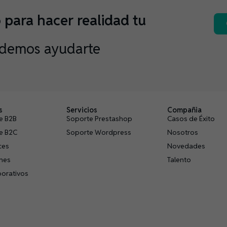
para hacer realidad tu
demos ayudarte
s
Servicios
Compañia
e B2B
Soporte Prestashop
Casos de Éxito
e B2C
Soporte Wordpress
Nosotros
ces
Novedades
ones
Talento
porativos