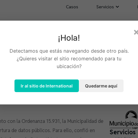
Casos
Servicios
¡Hola!
o desarrollado con
Detectamos que estás navegando desde otro país.
nternacionales
¿Quieres visitar el sitio recomendado para tu
ubicación?
Ir al sitio de International
Quedarme aquí
to con la Ordenanza 15.931, la Municipalidad de
ertura de datos públicos. Para ello, confió en
Servicios