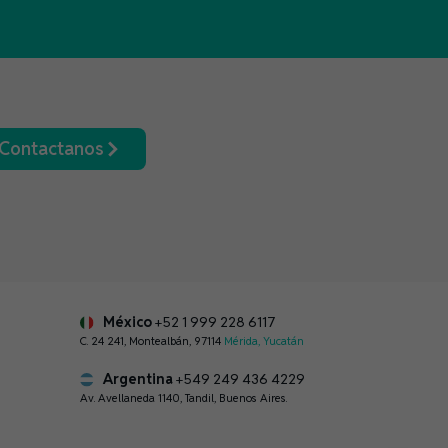
Contactanos
México
+52 1 999 228 6117
C. 24 241, Montealbán, 97114
Mérida, Yucatán
Argentina
+549 249 436 4229
Av. Avellaneda 1140, Tandil, Buenos Aires.