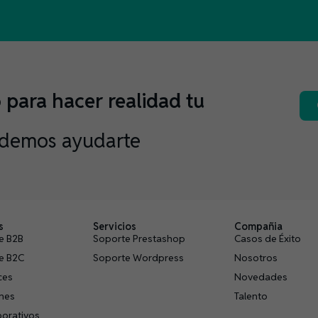
para hacer realidad tu
demos ayudarte
s
Servicios
Compañia
e B2B
Soporte Prestashop
Casos de Éxito
e B2C
Soporte Wordpress
Nosotros
ces
Novedades
ones
Talento
porativos