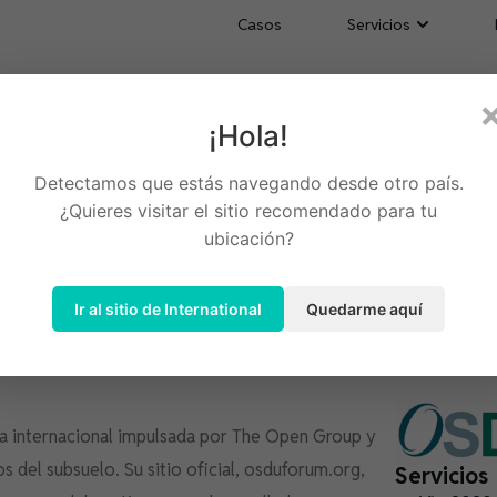
Casos
Servicios
¡Hola!
pleto para una comunidad
Detectamos que estás navegando desde otro país.
dos Unidos
¿Quieres visitar el sitio recomendado para tu
ubicación?
Ir al sitio de International
Quedarme aquí
a internacional impulsada por The Open Group y
s del subsuelo. Su sitio oficial, osduforum.org,
Servicios