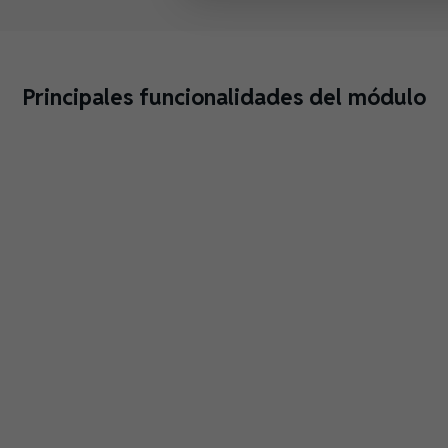
Principales funcionalidades del módulo
Cotización
Restricción
Generación
Impres
en
inteligente
automática
de
tiempo
de
de
etiquet
real
transportistas
guías
desde
en
Filtrado
de
el
Código
dinámico
checkout
envío
panel
postal
según:
Cálculo
Número
Generac
Peso
automático
de guía
y descar
Provincia o