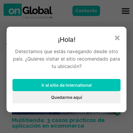
Contacto
Novedades
×
Multitienda: 3 casos prácticos de aplicación
¡Hola!
en ecommerce​
Detectamos que estás navegando desde otro
país. ¿Quieres visitar el sitio recomendado para
tu ubicación?
Ir al sitio de International
Quedarme aquí
Multitienda: 3 casos prácticos de
aplicación en ecommerce