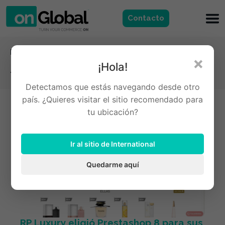
Contacto
Novedades
×
RP Luxury eligió Prestashop 8 para sus
¡Hola!
fragancias​
Detectamos que estás navegando desde otro
país. ¿Quieres visitar el sitio recomendado para
tu ubicación?
Ir al sitio de International
Quedarme aquí
RP Luxury eligió Prestashop 8 para sus